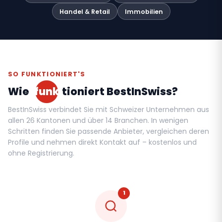
Handel & Retail
Immobilien
SO FUNKTIONIERT'S
Wie
funk
tioniert BestInSwiss?
BestInSwiss verbindet Sie mit Schweizer Unternehmen aus
allen 26 Kantonen und über 14 Branchen. In wenigen
Schritten finden Sie passende Anbieter, vergleichen deren
Profile und nehmen direkt Kontakt auf – kostenlos und
ohne Registrierung.
1