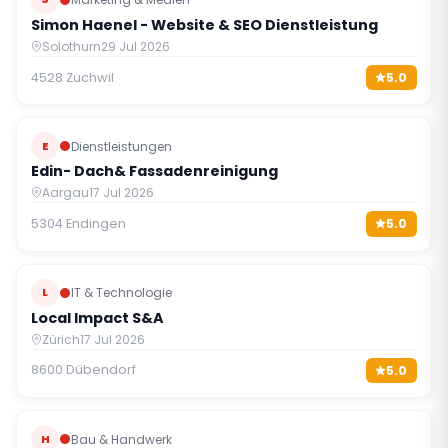
Simon Haenel - Website & SEO Dienstleistung
Solothurn
29 Jul 2026
4528 Zuchwil
5.0
E
Dienstleistungen
Edin- Dach& Fassadenreinigung
Aargau
17 Jul 2026
5304 Endingen
5.0
L
IT & Technologie
Local Impact S&A
Zürich
17 Jul 2026
8600 Dübendorf
5.0
H
Bau & Handwerk