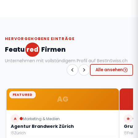
HERVORGEHOBENE EINTRÄGE
Featu
red
Firmen
Unternehmen mit vollständigem Profil auf BestInSwiss.ch
Alle ansehen
FEATURED
FEATURED
FEATURED
FEATURED
FEATURED
FEATURED
FEATURED
FEATURED
AG
A
Marketing & Medien
G
Agentur Brandwerk Zürich
Gruyè
Zürich
Freib