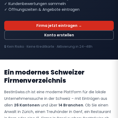
✓ Kundenbewertungen sammeln
✓ Öffnungszeiten & Angebote eintragen
Firma jetzt eintragen →
Konto erstellen
🔒 Kein Risiko · Keine Kreditkarte · Aktivierung in 24–48h
Ein modernes Schweizer
Firmenverzeichnis
BestInSwiss.ch ist eine moderne Plattform für die lokale
Unternehmenssuche in der Schweiz – mit Einträgen aus
allen
26 Kantonen
und über
14 Branchen
. Ob Sie einen
Anwalt in Zürich, einen Treuhänder in Genf, ein Restaurant