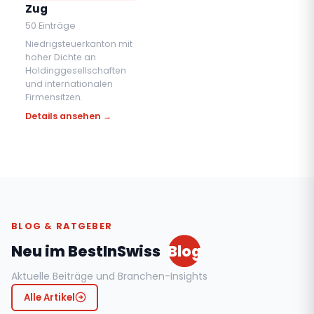
Zug
50 Einträge
Niedrigsteuerkanton mit
hoher Dichte an
Holdinggesellschaften
und internationalen
Firmensitzen.
Details ansehen →
BLOG & RATGEBER
Neu im BestInSwiss
Blog
Aktuelle Beiträge und Branchen-Insights
Alle Artikel