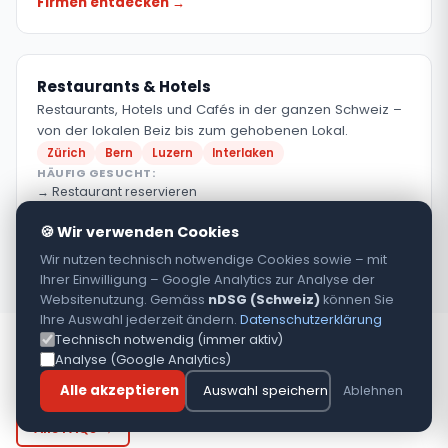
Firmen entdecken →
Restaurants & Hotels
Restaurants, Hotels und Cafés in der ganzen Schweiz –
von der lokalen Beiz bis zum gehobenen Lokal.
Zürich
Bern
Luzern
Interlaken
HÄUFIG GESUCHT:
Restaurant reservieren
Hotel Direktbuchung
Fondue Restaurant Schweiz
🍪 Wir verwenden Cookies
Firmen entdecken →
Wir nutzen technisch notwendige Cookies sowie – mit
Ihrer Einwilligung – Google Analytics zur Analyse der
Websitenutzung. Gemäss
nDSG (Schweiz)
können Sie
Ihre Auswahl jederzeit ändern.
Datenschutzerklärung
Technisch notwendig (immer aktiv)
HÄUFIGE FRAGEN
Analyse (Google Analytics)
FAQ – Best
InS
wiss.ch
Alle akzeptieren
Auswahl speichern
Ablehnen
Alle FAQs →